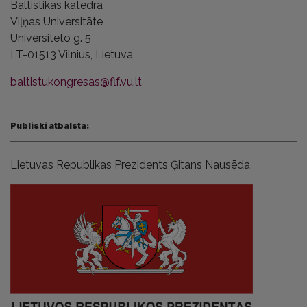
Baltistik
a
s katedra
Viļņas Universitāte
Universiteto g. 5
LT-01513 Vilnius,
Lietuva
baltistukongresas@flf.vu.lt
Publiski atbalsta:
Lietuvas Republikas Prezidents Ģitans Nausēda