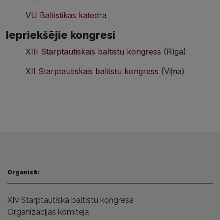
VU Baltistik
a
s katedra
Iepriekšējie
kongresi
XIII
Starptautiskais
baltist
u
kongress
(R
ī
ga)
XII
Starptautiskais
baltist
u
kongress
(
Viļņa
)
Organizē:
XI
V
S
tarptautiskā
baltistu kongresa
Organiz
ācijas komiteja