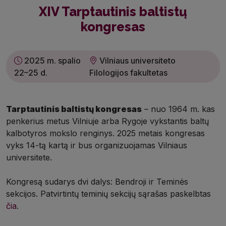
XIV Tarptautinis baltistų
kongresas
2025 m. spalio
Vilniaus universiteto
22–25 d.
Filologijos fakultetas
Tarptautinis baltistų kongresas
– nuo 1964 m. kas
penkerius metus Vilniuje arba Rygoje vykstantis baltų
kalbotyros mokslo renginys. 2025 metais kongresas
vyks 14-tą kartą ir bus organizuojamas Vilniaus
universitete.
Kongresą sudarys dvi dalys: Bendroji ir Teminės
sekcijos. Patvirtintų teminių sekcijų sąrašas paskelbtas
čia
.