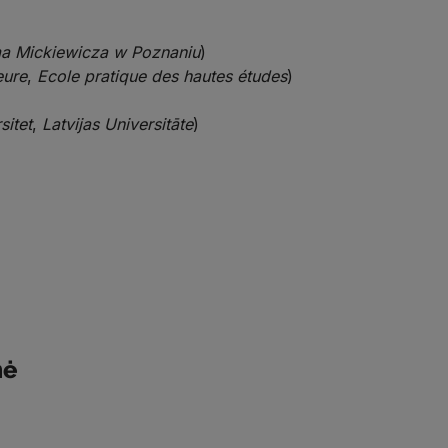
a
Mickiewicza
w
Poznaniu
)
eure
,
Ecole pratique des hautes études
)
sitet
,
Latvijas Universitāte
)
mė