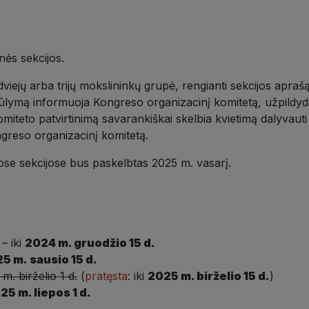
nės sekcijos
.
d
viejų arba trijų
mokslininkų
grupė
, rengianti sekcijos apraš
siūlymą informuoja
K
ong
reso organizacinį komitetą
,
užpildy
miteto patvirtinimą s
avarankiškai skelbia kvietimą dalyvauti 
greso organizacinį komitetą
.
tose sekcijose bu
s
paskelbtas 2025 m. vasarį
.
–
iki
2024
m. gruodžio 15 d.
2
5
m.
sausio
15 d.
m. birželio 1 d.
(
pratęsta
: iki
2025 m. birželio 15 d.
)
25 m. liepos 1 d.