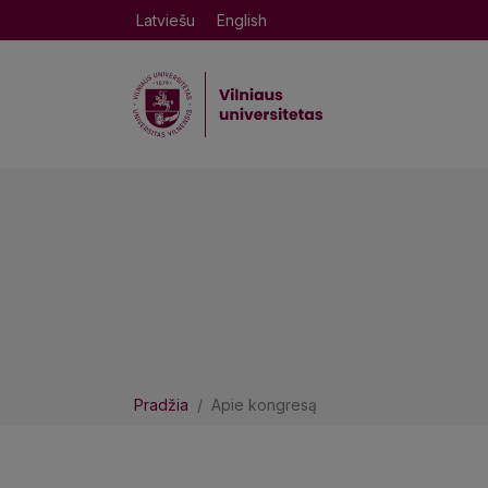
Latviešu
English
Pradžia
Apie kongresą