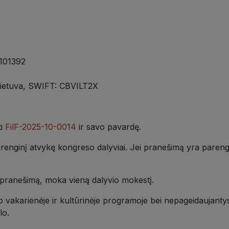
101392
Lietuva, SWIFT: CBVILT2X
ti
FilF-2025-10-0014
ir savo pavardę.
į renginį atvykę kongreso dalyviai. Jei pranešimą yra parengę
ą pranešimą, moka vieną dalyvio mokestį.
 vakarienėje ir kultūrinėje programoje bei nepageidaujantys
lo.