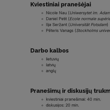
Kviestiniai pranešėjai
Nicole Nau (
Uniwersytet
im
.
Adam
Daniel Petit (
Ecole normale supéri
Ilja Seržant (
Universität
Potsdam
)
Pēteris Vanags (
Stockholms univer
Darbo kalbos
lietuvių
latvių
anglų
Pranešimų ir diskusijų truk
kviestiniai pranešimai: 40 min.
diskusijos: 20 min.