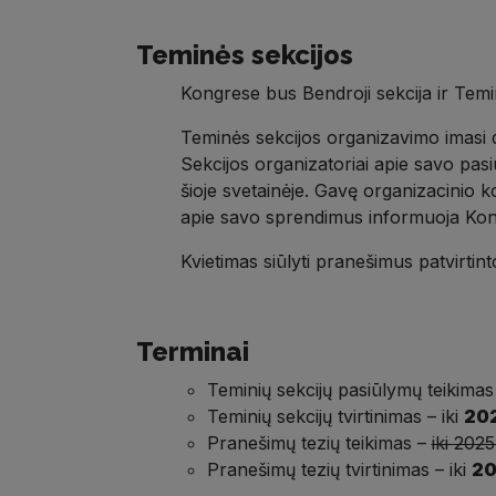
Teminės sekcijos
Kongrese bus
Bendroji sekcija
ir
Temi
Teminės sekcijos
organizavimo imasi
Sekcijos organizatoriai apie savo pa
šioje svetainėje
.
Gavę organizacinio ko
apie savo sprendimus informuoja Kon
Kvietimas siūlyti pranešim
us patvirtin
Termi
nai
Teminių sekcijų pasiūlymų teikimas
Teminių sekcijų tvirtinimas
– iki
20
Pranešimų tezių teikimas
–
iki
2025 
Pranešimų tezių tvirtinimas
– iki
20