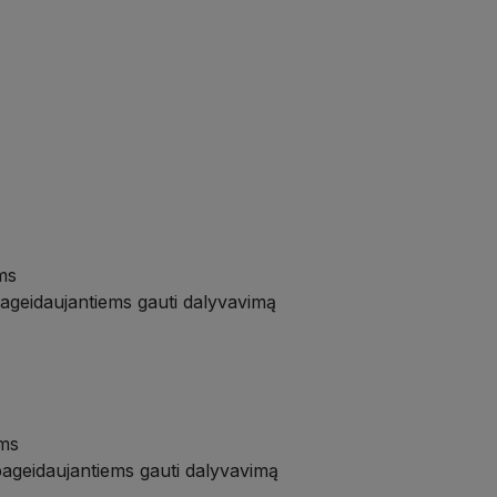
ms
pageidaujantiems gauti dalyvavimą
ams
pageidaujantiems gauti dalyvavimą