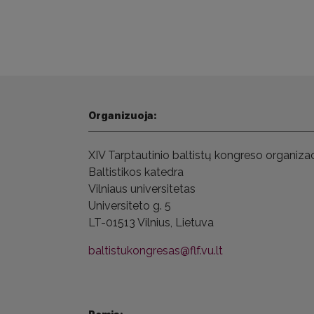
Organizuoja:
XIV Tarptautinio baltistų kongreso
organizac
Baltistikos katedra
Vilniaus universitetas
Universiteto g. 5
LT-01513 Vilnius,
Lietuva
baltistukongresas@flf.vu.lt