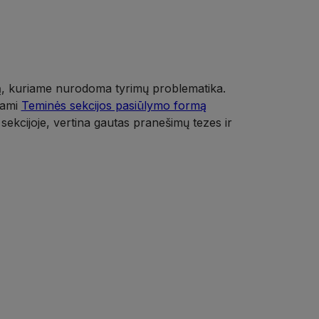
ą, kuriame
nurodoma tyrimų problematika
.
dami
Teminės sekcijos pasiūlymo formą
sekcijoje
,
vertina gautas
pranešimų
tezes ir