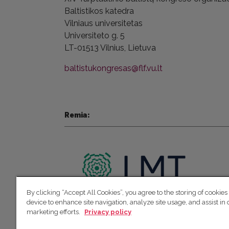
Baltistikos katedra
Vilniaus universitetas
Universiteto g. 5
LT-01513 Vilnius,
Lietuva
baltistukongresas@flf.vu.lt
Remia:
By clicking “Accept All Cookies”, you agree to the storing of cookies
device to enhance site navigation, analyze site usage, and assist in 
marketing efforts.
Privacy policy