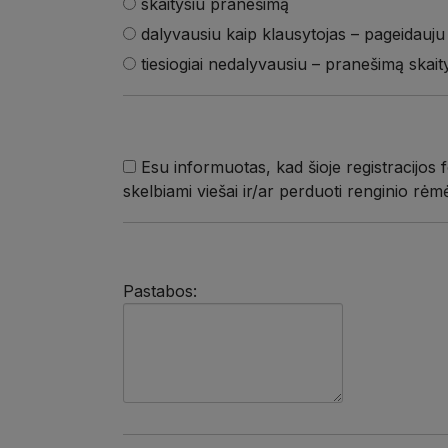
skaitysiu pranešimą
dalyvausiu kaip klausytojas – pageidauju
tiesiogiai nedalyvausiu – pranešimą skai
Esu informuotas, kad šioje registracijos
skelbiami viešai ir/ar perduoti renginio rėm
Pastabos: