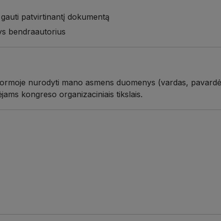
 gauti patvirtinantį dokumentą
tys bendraautorius
 formoje nurodyti mano asmens duomenys (vardas, pavardė, ins
ėjams kongreso organizaciniais tikslais.