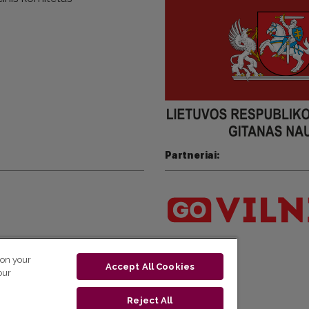
Partneriai:
 on your
Accept All Cookies
our
Reject All