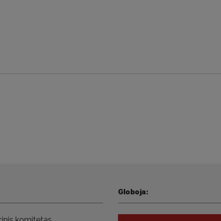
Globoja:
inis komitetas