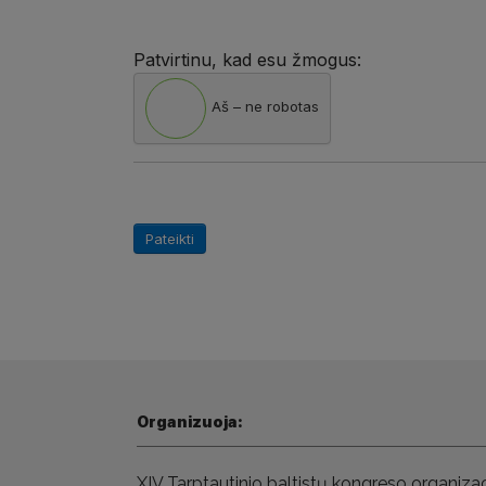
Patvirtinu, kad esu žmogus:
Aš – ne robotas
Pateikti
Organizuoja:
XIV Tarptautinio baltistų kongreso
organizac