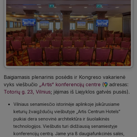
Baigiamasis plenarinis posėdis ir Kongreso vakarienė
vyks
viešbučio
„Artis“ konferencijų centre
(
adresas:
Totorių g. 23, Vilnius
; įėjimas iš Liejyklos gatvės pusės
).
Vilniaus senamiesčio istorinėje aplinkoje įsikūrusiame
keturių žvaigždučių viešbutyje „Artis Centrum Hotels“
puikiai dera senovinė architektūra ir šiuolaikinės
technologijos. Viešbutis turi didžiausią senamiestyje
konferencijų centrą. Jame yra 8 daugiafunkcinės salės,