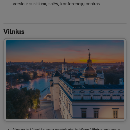
verslo ir susitikimų salės, konferencijų centras.
Vilnius
Neries ir Vilnelės upių santakoje įsikūręs Vilnius apjungia