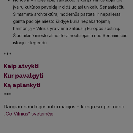
įvairų kultūros paveldą ir didžiuojasi unikaliu Senamiesčiu.
Šimtametė architektūra, modernūs pastatai ir nepaliesta
gamta pačioje miesto širdyje kuria nepakartojamą
harmoniją – Vilnius yra viena žaliausių Europos sostinių.
Šiuolaikinė miesto atmosfera neatsiejama nuo Senamiesčio
istorijų ir legendų.
***
Kaip atvykti
Kur pavalgyti
Ką aplankyti
***
Daugiau naudingos informacijos – kongreso partnerio
„Go Vilnius“ svetainėje
.