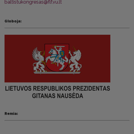
baltistukongresas@flf.vu.lt
Globoja:
Remia: