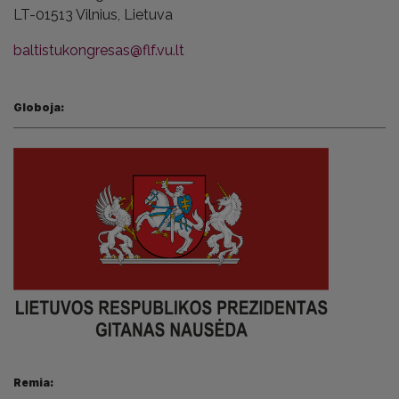
LT-01513 Vilnius,
Lietuva
baltistukongresas@flf.vu.lt
Globoja:
Remia: