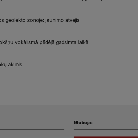
 geolekto zonoje: jaunimo atvejis
okšņu vokālismā pēdējā gadsimta laikā
nkų akimis
Globoja: