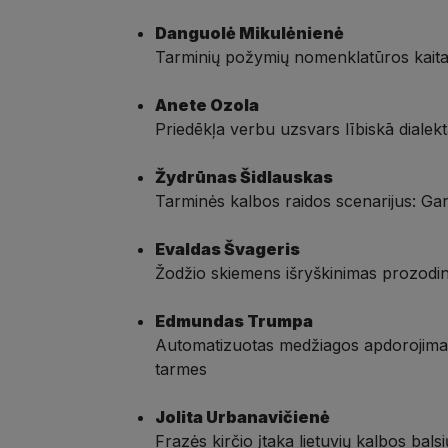
Danguolė Mikulėnienė
Tarminių požymių nomenklatūros kait
Anete Ozola
Priedēkļa verbu uzsvars lībiskā diale
Žydrūnas Šidlauskas
Tarminės kalbos raidos scenarijus: Garl
Evaldas Švageris
Žodžio skiemens išryškinimas prozodinių
Edmundas Trumpa
Automatizuotas medžiagos apdorojimas ir
tarmes
Jolita Urbanavičienė
Frazės kirčio įtaka lietuvių kalbos balsi