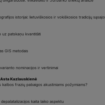
 dvigarsiuose: Vilkaviškio ir Jurbarko šnektų analizė
afijos istorijai: lietuviškosios ir vokiškosios tradicijų sąsajo
 uz patskaņu kvantitāti
mas GIS metodais
varianto nominacijos ir vertinimai
 Asta Kazlauskienė
mos kalbos frazių pabaigos akustiniams požymiams?
 depalatalizacijos kaita laiko aspektu