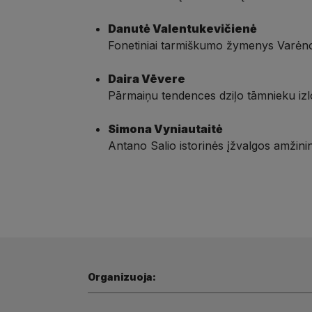
Danutė Valentukevičienė
Fonetiniai tarmiškumo žymenys Varėnos
Daira Vēvere
Pārmaiņu tendences dziļo tāmnieku izl
Simona Vyniautaitė
Antano Salio istorinės įžvalgos amžini
Organizuoja: