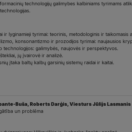
t informacinių technologijų galimybes kalbiniams tyrimams atli
 technologijas.
i ir lyginamieji tyrimai: teorinis, metodologinis ir taikomasis 
alizmo, konsonantizmo ir prozodijos tyrimai: naujausios kryp
o technologijos: galimybės, naujovės ir perspektyvos.
ekliai, jų įvairovė ir analizė.
ksnių įtaka baltų kalbų garsinių sistemų raidai ir kaitai.
bante-Buša, Roberts Darģis, Viesturs Jūlijs Lasmanis
bagātība un problēma