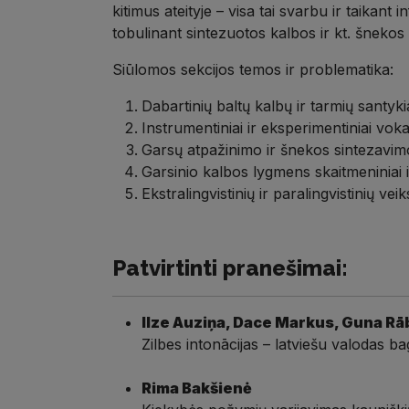
kitimus ateityje – visa tai svarbu ir taikan
tobulinant sintezuotos kalbos ir kt. šnekos
Siūlomos sekcijos temos ir problematika:
Dabartinių baltų kalbų ir tarmių santykia
Instrumentiniai ir eksperimentiniai vok
Garsų atpažinimo ir šnekos sintezavim
Garsinio kalbos lygmens skaitmeniniai išt
Ekstralingvistinių ir paralingvistinių vei
Patvirtinti pranešimai:
Ilze Auziņa, Dace Markus, Guna Rā
Zilbes intonācijas – latviešu valodas 
Rima Bakšienė