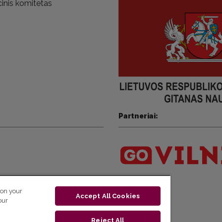
inis komitetas
Partneriai:
 on your
Accept All Cookies
our
Reject All