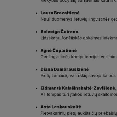
Kiekybės požymių varijavimas kauniškių
Laura Brazaitienė
Nauji duomenys lietuvių lingvistinės geogr
Solveiga Čeirane
Līdzskaņu fonētiskās apkaimes ietekme
Agnė Čepaitienė
Geolingvistinės kompetencijos vertini
Diana Dambrauskienė
Pietų žemaičių varniškių savojo kalbos 
Eidmantė Kalašinskaitė-Zavišienė,
Ar tempas turi įtakos lietuvių skaito
Asta Leskauskaitė
Pietvakarinių pietų aukštaičių priebalsių