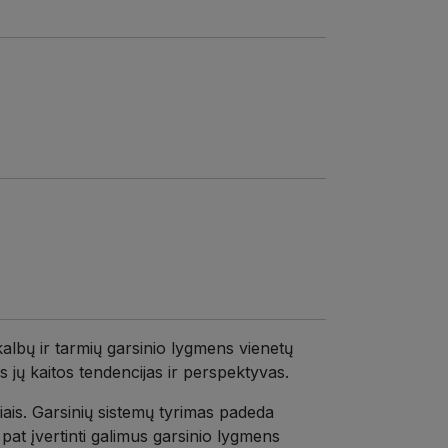
kalbų ir tarmių garsinio lygmens vienetų
us jų kaitos tendencijas ir perspektyvas.
ais. Garsinių
sistemų tyrimas padeda
p pat įvertinti galimus garsinio lygmens