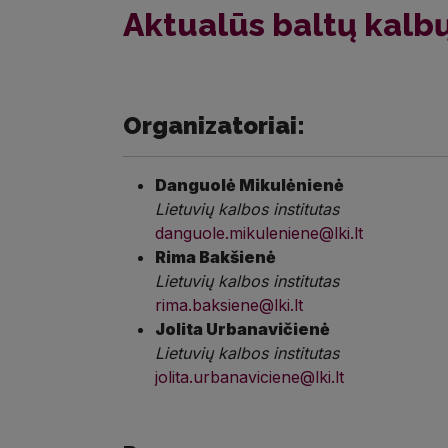
Aktualūs baltų kalbų
Organizatoriai:
Danguolė Mikulėnienė
Lietuvių kalbos institutas
danguole.mikuleniene@lki.lt
Rima Bakšienė
Lietuvių kalbos institutas
rima.baksiene@lki.lt
Jolita Urbanavičienė
Lietuvių kalbos institutas
jolita.urbanaviciene@lki.lt