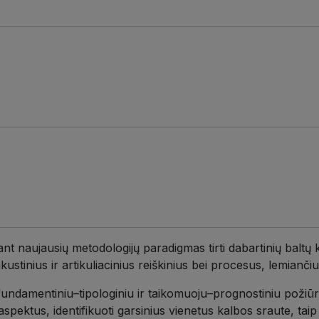
ant naujausių metodologijų paradigmas tirti dabartinių baltų 
kustinius ir artikuliacinius reiškinius bei procesus, lemianči
 fundamentiniu–tipologiniu ir taikomuoju–prognostiniu požiūri
 aspektus, identifikuoti garsinius vienetus kalbos sraute, tai