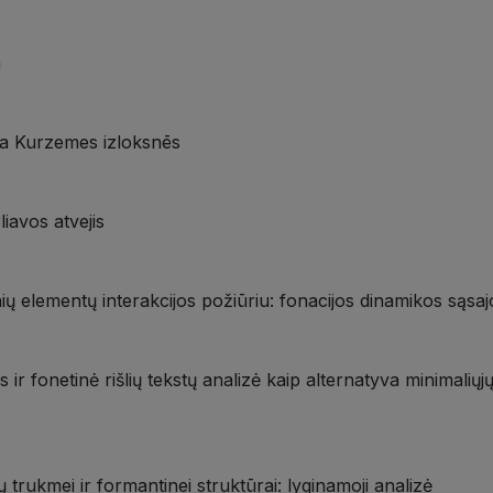
a
kta Kurzemes izloksnēs
iavos atvejis
 elementų interakcijos požiūriu: fonacijos dinamikos sąsajo
 fonetinė rišlių tekstų analizė kaip alternatyva minimaliųjų 
ų trukmei ir formantinei struktūrai: lyginamoji analizė