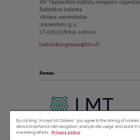
XIV Tarptautinio baltistų kongreso
organizac
Baltistikos katedra
Vilniaus universitetas
Universiteto g. 5
LT-01513 Vilnius,
Lietuva
baltistukongresas@flf.vu.lt
Remia:
By clicking “Accept All Cookies”, you agree to the storing of cookies
device to enhance site navigation, analyze site usage, and assist in 
marketing efforts.
Privacy policy