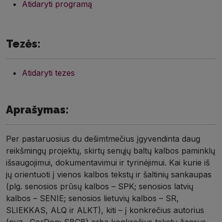
Atidaryti programą
Tezės:
Atidaryti tezes
Aprašymas:
Per pastaruosius du dešimtmečius įgyvendinta daug
reikšmingų projektų, skirtų senųjų baltų kalbos paminklų
išsaugojimui, dokumentavimui ir tyrinėjimui. Kai kurie iš
jų orientuoti į vienos kalbos tekstų ir šaltinių sankaupas
(plg. senosios prūsų kalbos – SPK; senosios latvių
kalbos – SENIE; senosios lietuvių kalbos – SR,
SLIEKKAS, ALQ ir ALKT), kiti – į konkrečius autorius
(pvz., CorDon; SBCB) arba konkrečius tekstų žanrus