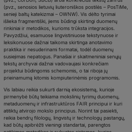
(pvz., senosios lietuvių liuteroniškos postilės – PosTiMe,
senieji baltų katekizmai – OWNW). Vis dėlto tyrimai
išlieka fragmentiški, jiems būdingi skirtingi duomenų
rinkiniai ir metodikos, kurioms trūksta integracijos.
Pavyzdžiui, esamuose lingvistiniuose tekstynuose ir
leksikonuose dažnai taikoma skirtinga anotavimo
praktika ir nesuderinami formatai, todėl duomenų
susiejimas nepatogus. Panašiai ir skaitmeniniai senųjų
tekstų archyvai dažnai vadovaujasi konkrečiam
projektui būdingomis schemomis, o tai riboja jų
prieinamumą kitomis kompiuterinėmis programomis.
Vis labiau reikia sukurti darnią ekosistemą, kurioje
pirmenybė būtų teikiama mokslinių tyrimų duomenų,
metaduomenų ir infrastruktūros FAIR principui ir kuri
atitiktų atvirojo mokslo principus. Norint tai pasiekti,
reikia bendrų filologų, lingvistų ir technologų pastangų,
kad būtų apibrėžti vieningi standartai, parengtos
patikimos metodikos ir sukurtos sistemos, kurios