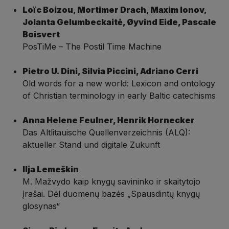
Loïc Boizou, Mortimer Drach, Maxim Ionov,
Jolanta Gelumbeckaitė, Øyvind Eide, Pascale
Boisvert
PosTiMe – The Postil Time Machine
Pietro U. Dini, Silvia Piccini, Adriano Cerri
Old words for a new world: Lexicon and ontology
of Christian terminology in early Baltic catechisms
Anna Helene Feulner, Henrik Hornecker
Das Altlitauische Quellenverzeichnis (ALQ):
aktueller Stand und digitale Zukunft
Ilja Lemeškin
M. Mažvydo kaip knygų savininko ir skaitytojo
įrašai. Dėl duomenų bazės „Spausdintų knygų
glosynas“