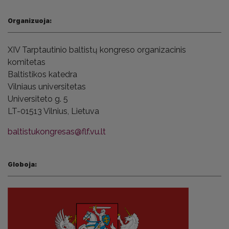
Organizuoja:
XIV Tarptautinio baltistų kongreso
organizacinis
komitetas
Baltistikos katedra
Vilniaus universitetas
Universiteto g. 5
LT-01513 Vilnius,
Lietuva
baltistukongresas@flf.vu.lt
Globoja: