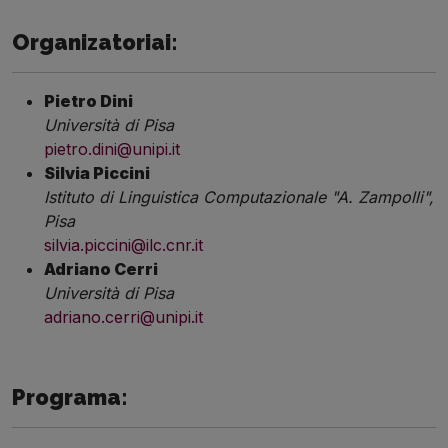
Organizatoriai:
Pietro
Dini
Università
di Pisa
pietro.dini@unipi.it
Silvia
Piccini
Istituto
di
Linguistica
Computazionale
"A.
Zampolli
",
Pisa
silvia.piccini@ilc.cnr.it
Adriano
Cerri
Università
di Pisa
adriano.cerri@unipi.it
Programa: