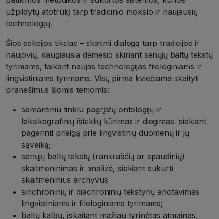
užpildytų atotrūkį tarp tradicinio mokslo ir naujausių
technologijų.
Šios sekcijos tikslas – skatinti dialogą tarp tradicijos ir
naujovių, daugiausia dėmesio skiriant senųjų baltų tekstų
tyrimams, taikant naujas technologijas filologiniams ir
lingvistiniams tyrimams. Visų pirma kviečiama skaityti
pranešimus šiomis temomis:
semantiniu tinklu pagrįstų ontologijų ir
leksikografinių išteklių kūrimas ir diegimas, siekiant
pagerinti prieigą prie lingvistinių duomenų ir jų
sąveiką;
senųjų baltų tekstų (rankraščių ar spaudinių)
skaitmeninimas ir analizė, siekiant sukurti
skaitmeninius archyvus;
sinchroninių ir diachroninių tekstynų anotavimas
lingvistiniams ir filologiniams tyrimams;
baltų kalbų, įskaitant mažiau tyrinėtas atmainas,