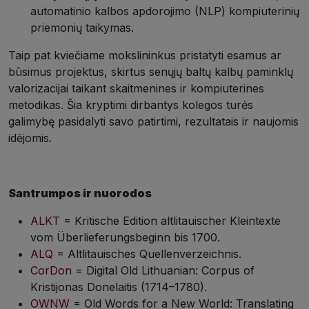
automatinio kalbos apdorojimo (NLP) kompiuterinių
priemonių taikymas.
Taip pat kviečiame mokslininkus pristatyti esamus ar
būsimus projektus, skirtus senųjų baltų kalbų paminklų
valorizacijai taikant skaitmenines ir kompiuterines
metodikas. Šia kryptimi dirbantys kolegos turės
galimybę pasidalyti savo patirtimi, rezultatais ir naujomis
idėjomis.
Santrumpos ir nuorodos
ALKT
= Kritische Edition altlitauischer Kleintexte
vom Überlieferungs­beginn bis 1700.
ALQ
= Altlitauisches Quellenverzeichnis.
CorDon
= Digital Old Lithuanian: Corpus of
Kristijonas Donelaitis (1714–1780).
OWNW
= Old Words for a New World: Translating